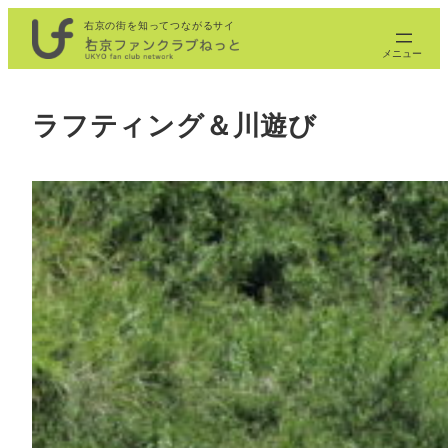
内
右京の街を知ってつながるサイ
ト
容
を
ス
ラフティング＆川遊び
キ
ッ
プ