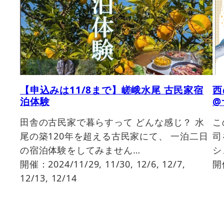
【申込みは11/8まで】嵯峨水尾 古民家宿
西
泊体験
@
田舎の古民家で暮らすって どんな感じ？ 水
こ
尾の築120年を超える古民家にて、 一泊二日
司
の宿泊体験をしてみません…
シ
開催：2024/11/29, 11/30, 12/6, 12/7,
開
12/13, 12/14