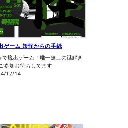
出ゲーム 妖怪からの手紙
寺で脱出ゲーム！唯一無二の謎解き
 ご参加お待ちしてます
/12/14