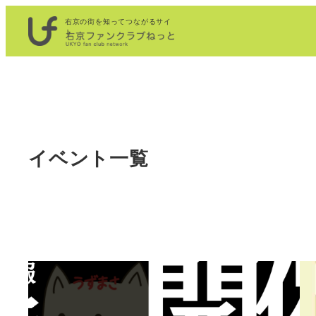
内
右京の街を知ってつながるサイ
容
ト
を
ス
キ
ッ
プ
イベント一覧