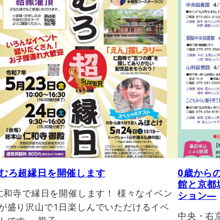
むろ超縁日を開催します
0歳から
館と京都
和寺で縁日を開催します！ 様々なイベン
ション―
が盛り沢山で1日楽しんでいただけるイベ
中央・右