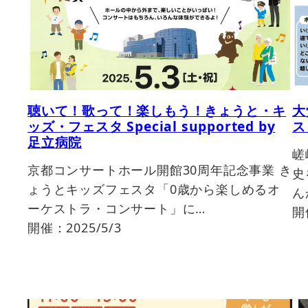
聴いて！歌って！楽しもう！きょうと・キ
大
ッズ・フェスタ Special supported by
ス
足立病院
嵯
京都コンサートホール開館30周年記念事業 き
史
ょうとキッズフェスタ「0歳から楽しめるオ
ん
ーケストラ・コンサート」に…
開催
開催：2025/5/3