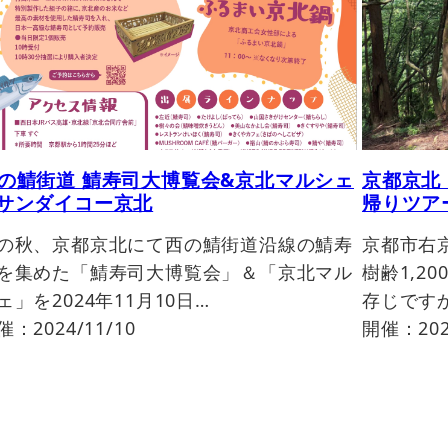
の鯖街道 鯖寿司大博覧会&京北マルシェ
京都京北
サンダイコー京北
帰りツア
の秋、京都京北にて西の鯖街道沿線の鯖寿
京都市右
を集めた「鯖寿司大博覧会」＆「京北マル
樹齢1,2
ェ」を2024年11月10日…
存じですか
催：2024/11/10
開催：202