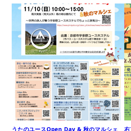
うたのユースOpen Day & 秋のマルシェ
右