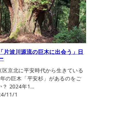
「片波川源流の巨木に出会う」日
ー
京区京北に平安時代から生きている
00年の巨木「平安杉」があるのをご
？ 2024年1…
4/11/1