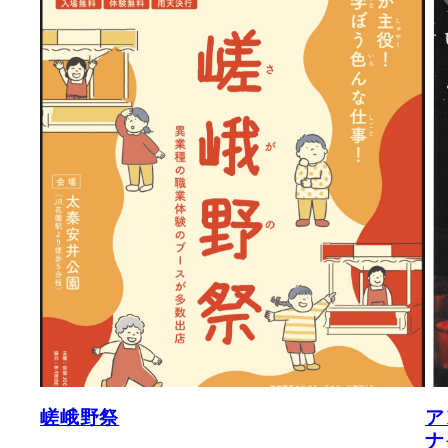
嵯峨野祭
ア
ナ