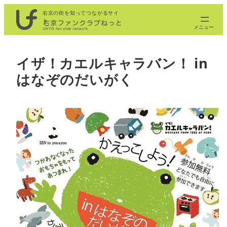
内
右京の街を知ってつながるサイ
ト
容
を
ス
イザ！カエルキャラバン！ in
キ
はなぞのだいがく
ッ
プ