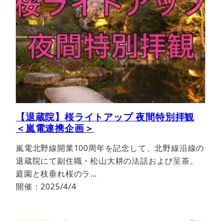
【退蔵院】桜ライトアップ 夜間特別拝観
＜嵐電連携企画＞
嵐電北野線開業100周年を記念して、北野線沿線の
退蔵院にて副住職・松山大耕の法話および呈茶、
庭園と枝垂れ桜のラ…
開催：2025/4/4