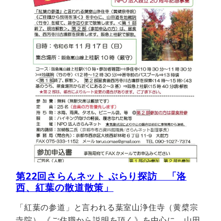
第22回さらんネット ぶらり探訪 「洛
西、紅葉の散道散策」
「紅葉の参道」と言われる葉室山浄住寺（黄檗宗
寺院） 《ご住職から説明を頂く》を中心に、山田