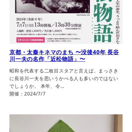
京都・太秦キネマのまち 〜没後40年 長谷
川一夫の名作「近松物語」〜
昭和を代表する二枚目スタアと言えば、まっさき
に長谷川一夫を思いうかべる人も多いのではない
でしょうか。 本年、令…
開催：2024/7/7