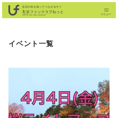
内
右京の街を知ってつながるサイ
ト
容
を
ス
キ
ッ
イベント一覧
プ