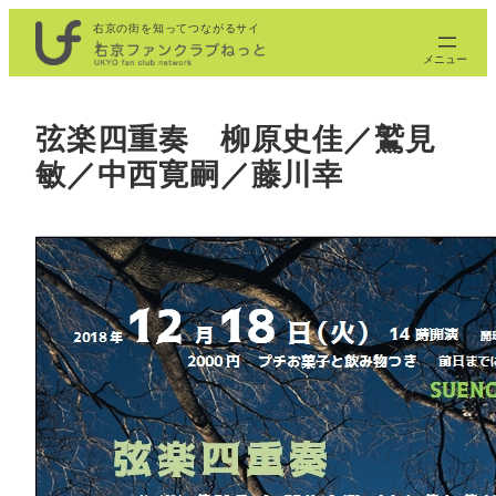
内
右京の街を知ってつながるサイ
ト
容
を
ス
弦楽四重奏 柳原史佳／鷲見
キ
敏／中西寛嗣／藤川幸
ッ
プ