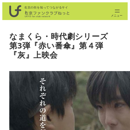
内
右京の街を知ってつながるサイ
ト
容
を
ス
なまくら・時代劇シリーズ
キ
第3弾『赤い番傘』第４弾
ッ
プ
『灰』上映会