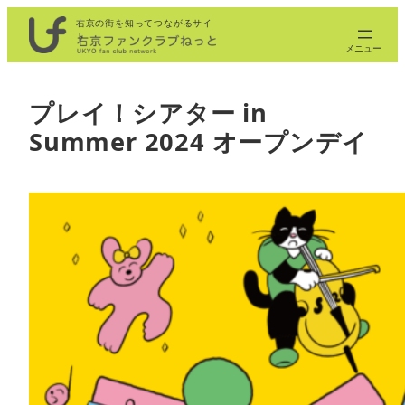
内
右京の街を知ってつながるサイ
ト
容
を
ス
プレイ！シアター in
キ
Summer 2024 オープンデイ
ッ
プ