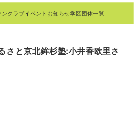
ァンクラブ
イベント
お知らせ
学区
団体一覧
るさと京北鉾杉塾:小井香欧里さ