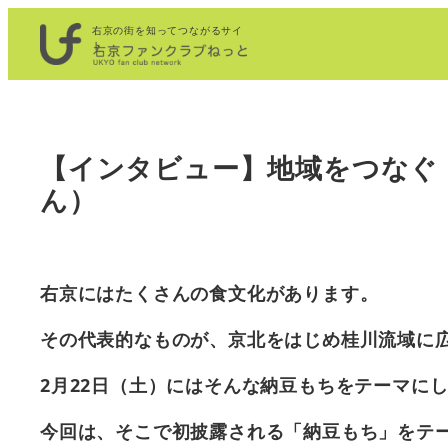
内
右京の街を知ってつながるサイ
容
ト
を
ス
キ
【インタビュー】地域をつなぐ
ッ
プ
ん）
右京にはたくさんの食文化があります。
その代表的なものが、京北をはじめ桂川流域に
2
月22
日（土）にはそんな納豆もちをテーマに
今回は、そこで初披露される「納豆もち」をテ