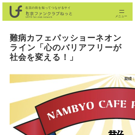
内
右京の街を知ってつながるサイ
ト
容
を
ス
難病カフェパッショーネオン
キ
ライン「心のバリアフリーが
ッ
プ
社会を変える！」