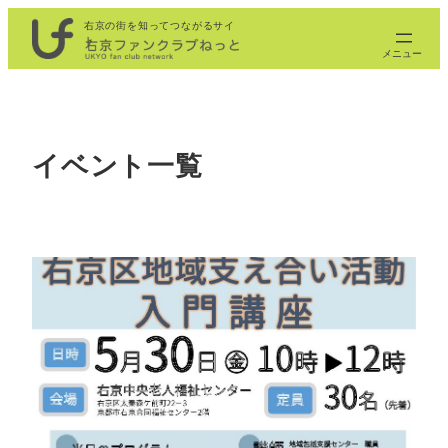
内
右京の街を知ってつながるサイ
ト
容
を
ス
キ
ッ
イベント一覧
プ