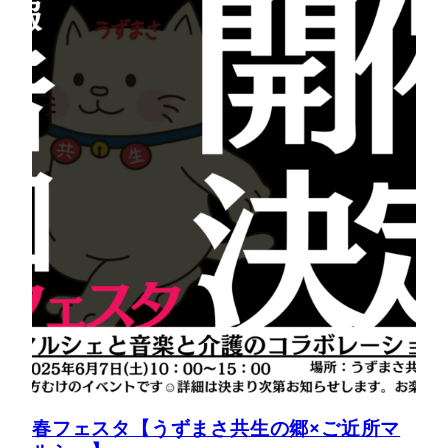
春フェスタ【うずまさ共生の郷×ご近所マ