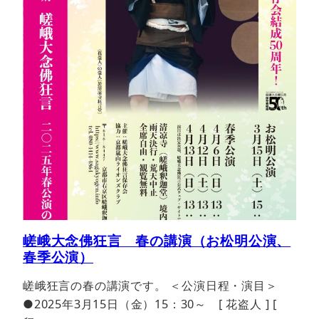
嵯峨大念佛狂言 春の講演（お松明公演、
春季公演）
嵯峨狂言の春の講演です。 ＜公演日程・演目＞
●2025年3月15日（金）15：30～ [ 花盗人 ] [