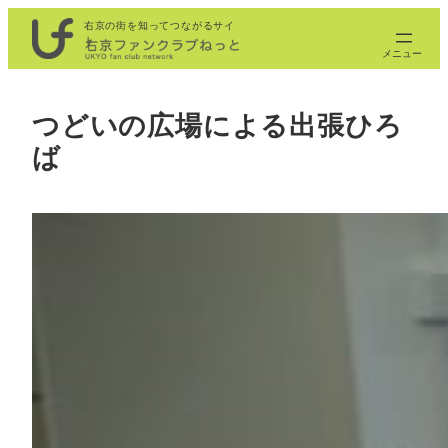
内
右京の街を知ってつながるサイ
ト
容
を
ス
つどいの広場による出張ひろ
キ
ば
ッ
プ