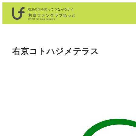
内
右京の街を知ってつながるサイ
容
ト
を
ス
キ
右京コトハジメテラス
ッ
プ