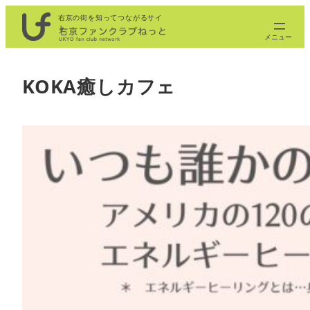
内
右京の街を知ってつながるサイ
ト
容
を
ス
KOKA癒しカフェ
キ
ッ
プ