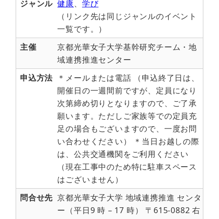
ジャンル
健康
、
学び
（リンク先は同じジャンルのイベント
一覧です。）
主催
京都光華女子大学基幹研究チーム・地
域連携推進センター
申込方法
＊メールまたは電話 （申込終了日は、
開催日の一週間前ですが、定員になり
次第締め切りとなりますので、ご了承
願います。ただしご家族等での定員充
足の場合もございますので、一度お問
い合わせください） ＊当日お越しの際
は、公共交通機関をご利用ください
（現在工事中のため特に駐車スペース
はございません）
問合せ先
京都光華女子大学 地域連携推進 センタ
ー（平日9 時 – 17 時） 〒615-0882 右