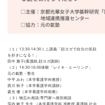
（１）13:30-14:30ミニ講義「顔ヨガで自分の笑顔
を好きになる！」
田中 雅子(看護師,顔ヨガ講師)
（２）14:30-16:00体験「レイキ・ヒーリング」
元の氣塾・塾生
中平 みわ（本学看護学科教授）
西川 秋子（本学看護学科講師）
森光 優（本学看護学科助教）
（３）物忘れ相談:専門家へ個別相談
窪内 敏子 先生 （本学看護学科 准教授,看護師,社会