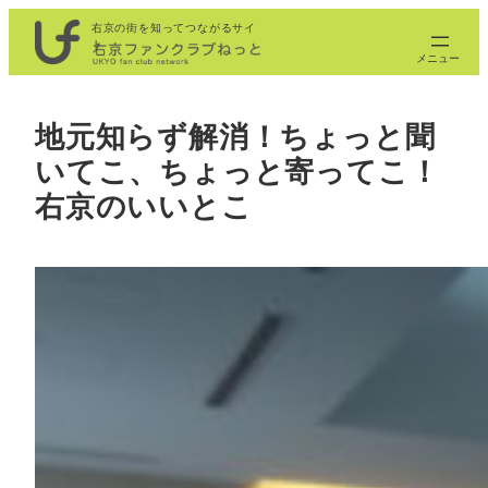
内
右京の街を知ってつながるサイ
ト
容
を
ス
地元知らず解消！ちょっと聞
キ
いてこ、ちょっと寄ってこ！
ッ
プ
右京のいいとこ