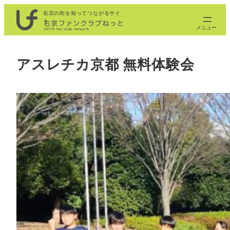
内
右京の街を知ってつながるサイ
ト
容
を
ス
アスレチカ京都 無料体験会
キ
ッ
プ