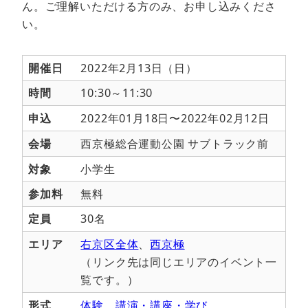
ん。ご理解いただける方のみ、お申し込みくださ
い。
開催日
2022年2月13日（日）
時間
10:30～11:30
申込
2022年01月18日〜2022年02月12日
会場
西京極総合運動公園 サブトラック前
対象
小学生
参加料
無料
定員
30名
エリア
右京区全体
、
西京極
（リンク先は同じエリアのイベント一
覧です。）
形式
体験
、
講演・講座・学び