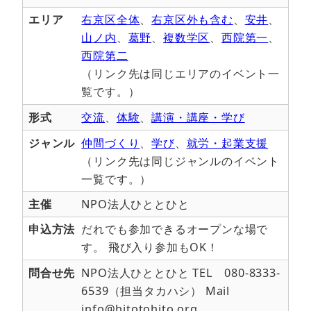
エリア
右京区全体
、
右京区外も含む
、
安井
、
山ノ内
、
葛野
、
複数学区
、
西院第一
、
西院第二
（リンク先は同じエリアのイベント一
覧です。）
形式
交流
、
体験
、
講演・講座・学び
ジャンル
仲間づくり
、
学び
、
就労・起業支援
（リンク先は同じジャンルのイベント
一覧です。）
主催
NPO法人ひととひと
申込方法
だれでも参加できるオープンな場で
す。 飛び入り参加もOK！
問合せ先
NPO法人ひととひと TEL 080-8333-
6539（担当タカハシ） Mail
info@hitotohito.org