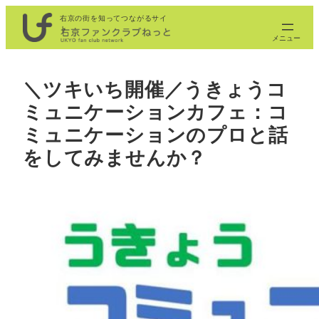
内
右京の街を知ってつながるサイ
ト
容
を
ス
＼ツキいち開催／うきょうコ
キ
ミュニケーションカフェ：コ
ッ
プ
ミュニケーションのプロと話
をしてみませんか？